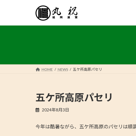
コ
ナ
ン
ビ
テ
ゲ
ン
ー
ツ
シ
へ
ョ
ス
ン
キ
に
ッ
移
プ
動
HOME
NEWS
五ケ所高原パセリ
五ケ所高原パセリ
2024年8月3日
今年は酷暑ながら、五ケ所高原のパセリは順