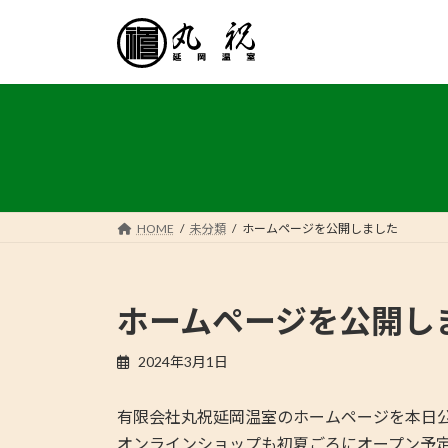
コ
ナ
ン
ビ
テ
ゲ
ン
ー
ツ
シ
へ
ョ
ス
ン
キ
に
ッ
移
プ
動
HOME
未分類
ホームページを公開しました
ホームページを公開し
2024年3月1日
有限会社丸祝延岡温室のホームページを本日
オンラインショップも初夏ごろにオープン予