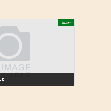
次の記事
した